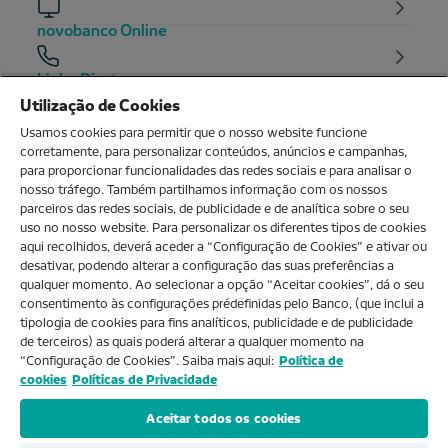
novobanco Online
Linha Direta
Utilização de Cookies
Balcões
Usamos cookies para permitir que o nosso website funcione
corretamente, para personalizar conteúdos, anúncios e campanhas,
para proporcionar funcionalidades das redes sociais e para analisar o
nosso tráfego. Também partilhamos informação com os nossos
O MEU NOVOBANCO
parceiros das redes sociais, de publicidade e de analítica sobre o seu
uso no nosso website. Para personalizar os diferentes tipos de cookies
aqui recolhidos, deverá aceder a “Configuração de Cookies” e ativar ou
Sobre nós
desativar, podendo alterar a configuração das suas preferências a
qualquer momento. Ao selecionar a opção “Aceitar cookies”, dá o seu
consentimento às configurações prédefinidas pelo Banco, (que inclui a
Ajuda e FAQs
tipologia de cookies para fins analíticos, publicidade e de publicidade
de terceiros) as quais poderá alterar a qualquer momento na
“Configuração de Cookies”. Saiba mais aqui:
Política de
cookies
Políticas de Privacidade
Produtos e Serviços
Aceitar todos os cookies