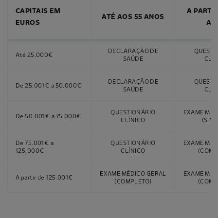
CAPITAIS EM
A PARTI
ATÉ AOS 55 ANOS
EUROS
AN
DECLARAÇÃO DE
QUESTI
Até 25.000€
SAÚDE
CLÍ
DECLARAÇÃO DE
QUESTI
De 25.001€ a 50.000€
SAÚDE
CLÍ
QUESTIONÁRIO
EXAME MÉD
De 50.001€ a 75.000€
CLÍNICO
(SIM
De 75.001€ a
QUESTIONÁRIO
EXAME MÉD
125.000€
CLÍNICO
(COMP
EXAME MÉDICO GERAL
EXAME MÉD
A partir de 125.001€
(COMPLETO)
(COMP