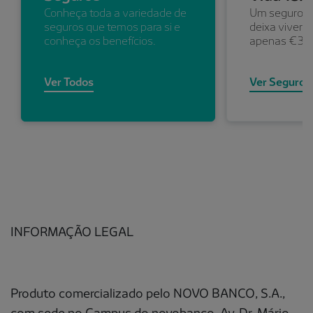
Conheça toda a variedade de
Um seguro de
seguros que temos para si e
deixa viver 
conheça os benefícios.
apenas €3 p
Ver Todos
Ver Seguro
INFORMAÇÃO LEGAL
Produto comercializado pelo NOVO BANCO, S.A.,
com sede no Campus do novobanco, Av. Dr. Mário