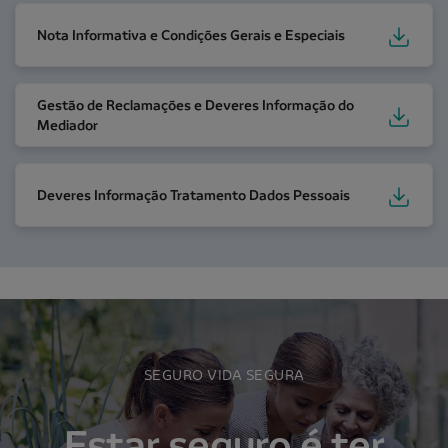
Nota Informativa e Condições Gerais e Especiais
Nota Informativa e Condições Gerais e Especiais
Gestão de Reclamações e Deveres Informação do Me
Gestão de Reclamações e Deveres Informação do
Mediador
Deveres Informação Tratamento Dados Pessoais
Deveres Informação Tratamento Dados Pessoais
SEGURO VIDA SEGURA
Estar seguro é ter