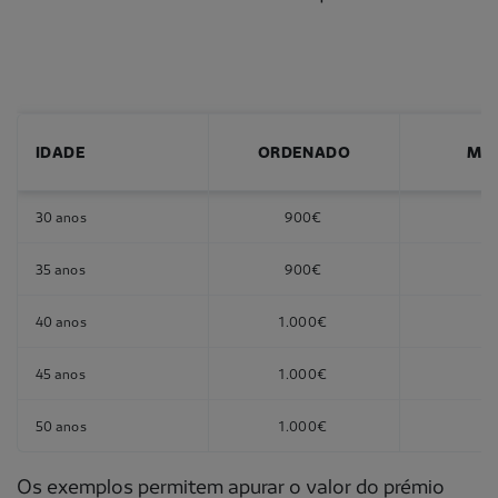
IDADE
ORDENADO
ME
30 anos
900€
2
35 anos
900€
2
40 anos
1.000€
1
45 anos
1.000€
1
50 anos
1.000€
1
Os exemplos permitem apurar o valor do prémio