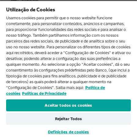
Utilização de Cookies
Usamos cookies para permitir que o nosso website funcione
corretamente, para personalizar conteúdos, anúncios e campanhas,
para proporcionar funcionalidades das redes sociais e para analisar o
O MEU NOVOBANCO
nosso tráfego. Também partilhamos informação com os nossos
parceiros das redes sociais, de publicidade e de analítica sobre o seu
uso no nosso website. Para personalizar os diferentes tipos de cookies
aqui recolhidos, deverá aceder a “Configuração de Cookies” e ativar ou
Sobre nós
desativar, podendo alterar a configuração das suas preferências a
qualquer momento. Ao selecionar a opção “Aceitar cookies”, dá o seu
consentimento às configurações prédefinidas pelo Banco, (que inclui a
Ajuda e FAQs
tipologia de cookies para fins analíticos, publicidade e de publicidade
de terceiros) as quais poderá alterar a qualquer momento na
“Configuração de Cookies”. Saiba mais aqui:
Política de
cookies
Políticas de Privacidade
Produtos e Serviços
Aceitar todos os cookies
Rejeitar Todos
2026 NOVO BANCO, SA
Definições de cookies
Explore
Info
Login
Menu