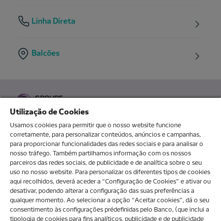
Linha Direta
Balcões
Utilização de Cookies
Usamos cookies para permitir que o nosso website funcione
corretamente, para personalizar conteúdos, anúncios e campanhas,
para proporcionar funcionalidades das redes sociais e para analisar o
O meu novo banco
nosso tráfego. Também partilhamos informação com os nossos
parceiros das redes sociais, de publicidade e de analítica sobre o seu
uso no nosso website. Para personalizar os diferentes tipos de cookies
aqui recolhidos, deverá aceder a “Configuração de Cookies” e ativar ou
Sobre nós
desativar, podendo alterar a configuração das suas preferências a
qualquer momento. Ao selecionar a opção “Aceitar cookies”, dá o seu
consentimento às configurações prédefinidas pelo Banco, (que inclui a
Ajuda e FAQ
tipologia de cookies para fins analíticos, publicidade e de publicidade