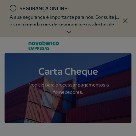
SEGURANÇA ONLINE:
A sua segurança é importante para nós. Consulte já
as
recomendações de segurança
e os
alertas de
fraude
.
Carta Cheque
Propício para processar pagamentos a
fornecedores.