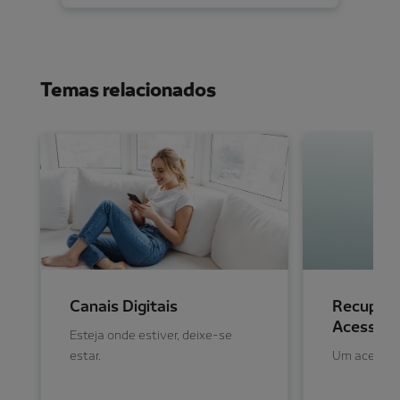
Temas relacionados
Canais Digitais
Recupera
Acesso
Esteja onde estiver, deixe-se
estar.
Um acesso ú