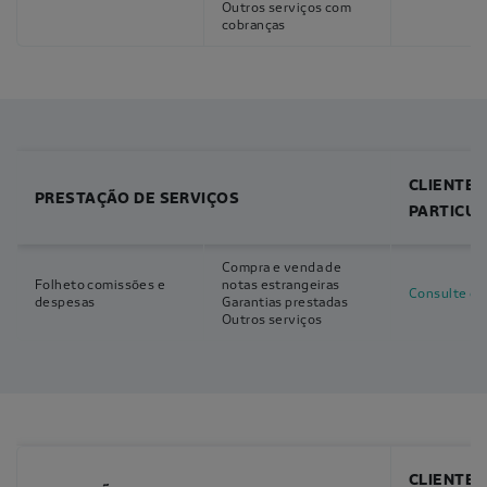
Outros serviços com
cobranças
CLIENTES
PRESTAÇÃO DE SERVIÇOS
PARTICU
Compra e venda de
Folheto comissões e
notas estrangeiras
Consulte o f
despesas
Garantias prestadas
Outros serviços
CLIENTES