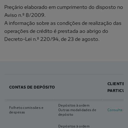
Preçário elaborado em cumprimento do disposto no
Aviso n.º 8/2009.
A informação sobre as condições de realização das
operações de crédito é prestada ao abrigo do
Decreto-Lei n.º 220/94, de 23 de agosto.
CLIENTES
CONTAS DE DEPÓSITO
PARTICU
Depósitos à ordem
Folheto comissões e
Outras modalidades de
Consulte o f
despesas
depósito
Depósitos à ordem