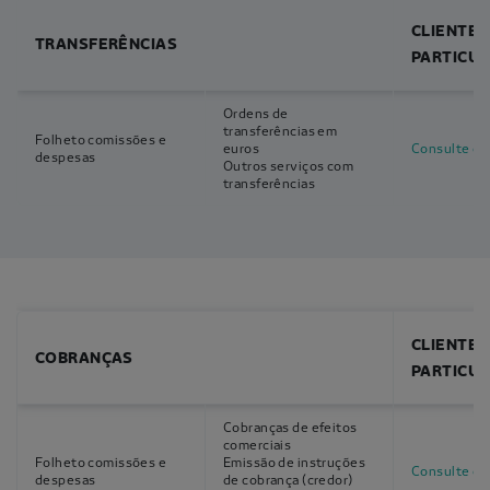
CLIENTES
TRANSFERÊNCIAS
PARTICU
Ordens de
transferências em
Folheto comissões e
euros
Consulte o f
despesas
Outros serviços com
transferências
CLIENTES
COBRANÇAS
PARTICU
Cobranças de efeitos
comerciais
Folheto comissões e
Emissão de instruções
Consulte o f
despesas
de cobrança (credor)