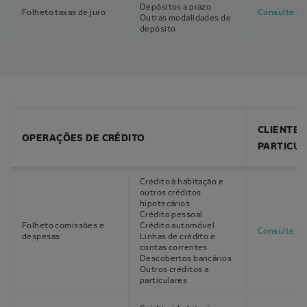
Depósitos a prazo
Folheto taxas de juro
Consulte o f
Outras modalidades de
depósito
CLIENTES
OPERAÇÕES DE CRÉDITO
PARTICU
Crédito à habitação e
outros créditos
hipotecários
Crédito pessoal
Folheto comissões e
Crédito automóvel
Consulte o f
despesas
Linhas de crédito e
contas correntes
Descobertos bancários
Outros créditos a
particulares