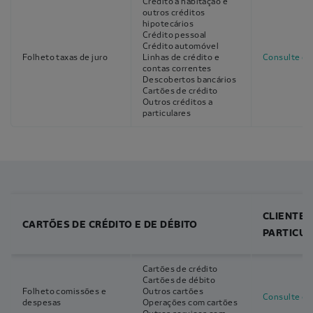
Crédito à habitação e
outros créditos
hipotecários
Crédito pessoal
Crédito automóvel
Folheto taxas de juro
Linhas de crédito e
Consulte o f
contas correntes
Descobertos bancários
Cartões de crédito
Outros créditos a
particulares
CLIENTES
CARTÕES DE CRÉDITO E DE DÉBITO
PARTICU
Cartões de crédito
Cartões de débito
Folheto comissões e
Outros cartões
Consulte o f
despesas
Operações com cartões