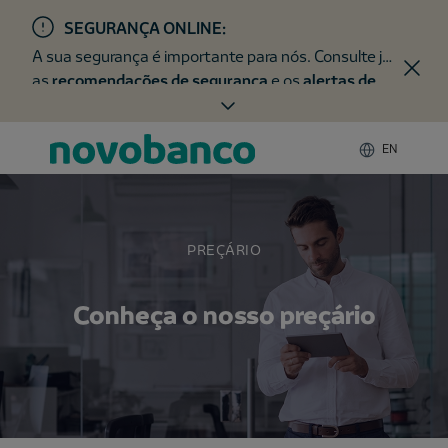
SEGURANÇA ONLINE:
A sua segurança é importante para nós. Consulte já
as
recomendações de segurança
e os
alertas de
fraude
.
EN
PREÇÁRIO
Conheça o nosso preçário