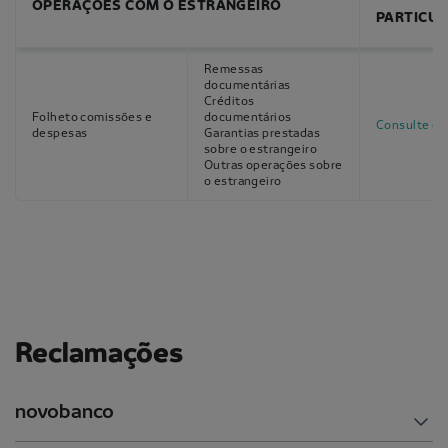
OPERAÇÕES COM O ESTRANGEIRO
PARTICU
Remessas
documentárias
Créditos
Folheto comissões e
documentários
Consulte o f
despesas
Garantias prestadas
sobre o estrangeiro
Outras operações sobre
o estrangeiro
Reclamações
novobanco