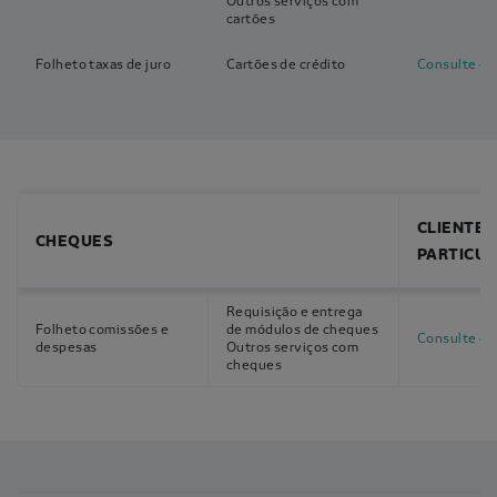
Outros serviços com
cartões
Folheto taxas de juro
Cartões de crédito
Consulte o f
CLIENTES
CHEQUES
PARTICU
Requisição e entrega
Folheto comissões e
de módulos de cheques
Consulte o f
despesas
Outros serviços com
cheques