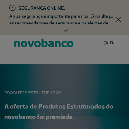
SEGURANÇA ONLINE:
A sua segurança é importante para nós. Consulte já
as
recomendações de segurança
e os
alertas de
fraude
.
EN
PRODUTOS ESTRUTURADOS
A oferta de Produtos Estruturados do
novobanco foi premiada.