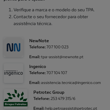
Verifique a marca e o modelo do seu TPA.
Contacte o seu fornecedor para obter
assistência técnica.
NewNote
Telefone:
707 100 023
Email:
tpa-assist@newnote.pt
Ingenico
Telefone:
707 104 107
Email:
assistencia.tecnica@ingenico.com
Petrotec Group
Telefone:
253 479 315/6
Email:
help.petroassist@petrotec.pt