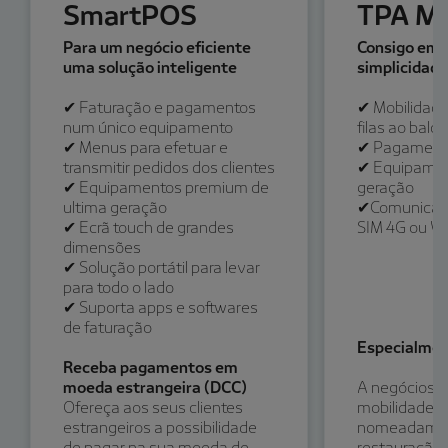
SmartPOS
TPA Mó
Para um negócio eficiente
Consigo em t
uma solução inteligente
simplicidade
✔ Faturação e pagamentos
✔ Mobilidade 
num único equipamento
filas ao balc
✔ Menus para efetuar e
✔ Pagamento
transmitir pedidos dos clientes
✔ Equipamen
✔ Equipamentos premium de
geração
ultima geração
✔Comunicaçã
✔ Ecrã touch de grandes
SIM 4G ou Wi
dimensões
✔ Solução portátil para levar
para todo o lado
✔ Suporta apps e softwares
de faturação
Especialmen
Receba pagamentos em
moeda estrangeira (DCC) ​
A negócios q
​Ofereça aos seus clientes
mobilidade e 
estrangeiros a possibilidade
nomeadame
de pagar na sua moeda de
restauração, 