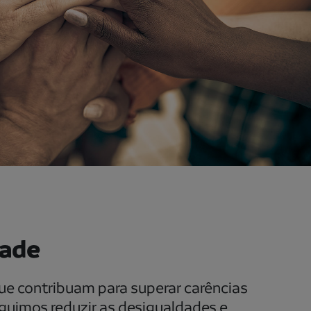
dade
 que contribuam para superar carências
eguimos reduzir as desigualdades e