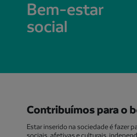
Bem-estar
social
Contribuímos para o 
Estar inserido na sociedade é fazer p
sociais, afetivas e culturais, indep