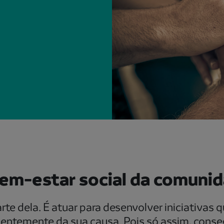
bem-estar social da comuni
arte dela. É atuar para desenvolver iniciativas
endentemente da sua causa. Pois só assim, cons