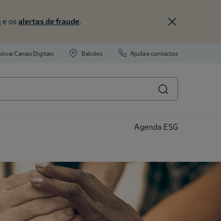
a
e os
alertas de fraude
.
tivar Canais Digitais
Balcões
Ajuda e contactos
Agenda ESG