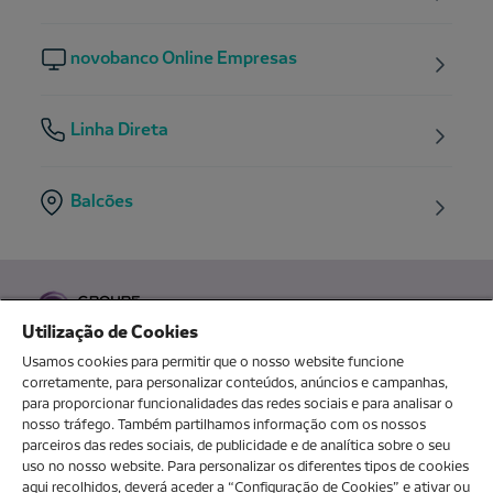
novobanco Online Empresas
Linha Direta
Balcões
Utilização de Cookies
Usamos cookies para permitir que o nosso website funcione
corretamente, para personalizar conteúdos, anúncios e campanhas,
para proporcionar funcionalidades das redes sociais e para analisar o
O meu novo banco
nosso tráfego. Também partilhamos informação com os nossos
parceiros das redes sociais, de publicidade e de analítica sobre o seu
uso no nosso website. Para personalizar os diferentes tipos de cookies
aqui recolhidos, deverá aceder a “Configuração de Cookies” e ativar ou
Sobre nós