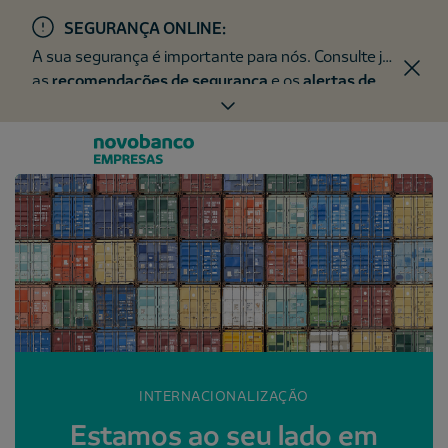
SEGURANÇA ONLINE:
A sua segurança é importante para nós. Consulte já
as
recomendações de segurança
e os
alertas de
fraude
.
INTERNACIONALIZAÇÃO
Estamos ao seu lado em