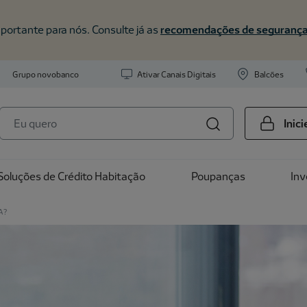
portante para nós. Consulte já as
recomendações de seguranç
Grupo novobanco
Ativar Canais Digitais
Balcões
Inic
Soluções de Crédito Habitação
Poupanças
In
A?