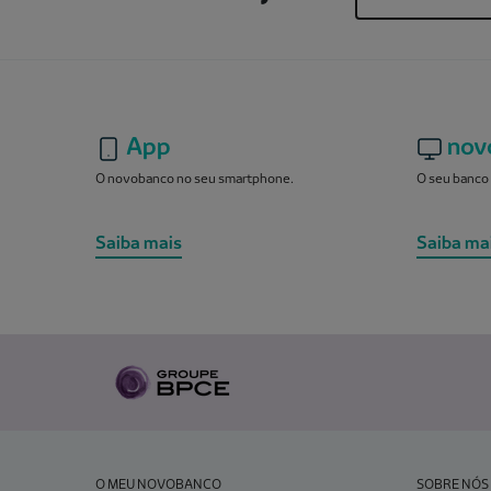
App
nov
O novobanco no seu smartphone.
O seu banco 
Saiba mais
Saiba ma
O MEU NOVOBANCO
SOBRE NÓS