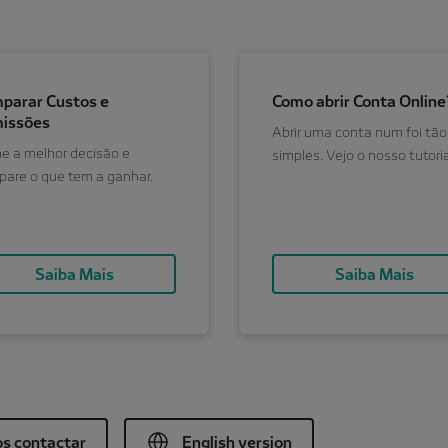
parar Custos e
Como abrir Conta Online
issões
Abrir uma conta num foi tão
 a melhor decisão e
simples. Vejo o nosso tutoria
are o que tem a ganhar.
Saiba Mais
Saiba Mais
s contactar
English version