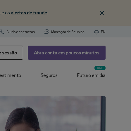
a
e os
alertas de fraude
.
Ajuda e contactos
Marcação de Reunião
EN
ie sessão
Abra conta em poucos minutos
NOVO
vestimento
Seguros
Futuro em dia