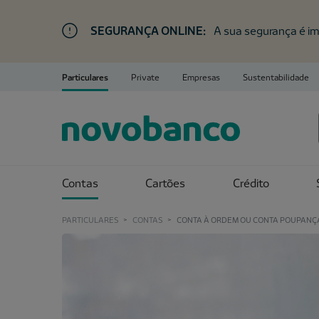
SEGURANÇA ONLINE:
A sua segurança é im
Particulares
Private
Empresas
Sustentabilidade
Contas
Cartões
Crédito
PARTICULARES
>
CONTAS
>
CONTA À ORDEM OU CONTA POUPANÇ