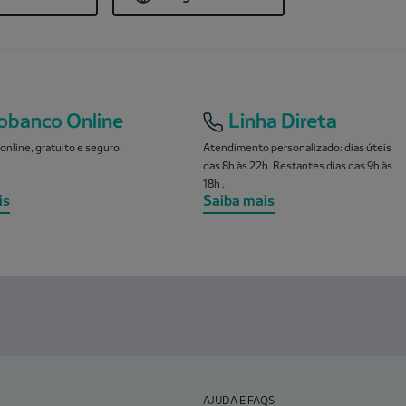
obanco Online
Linha Direta
online, gratuito e seguro.
Atendimento personalizado: dias úteis
das 8h às 22h. Restantes dias das 9h às
18h .
is
Saiba mais
AJUDA E FAQS