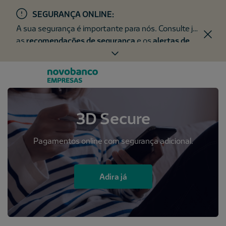
SEGURANÇA ONLINE:
A sua segurança é importante para nós. Consulte já
as
recomendações de segurança
e os
alertas de
fraude
.
3D Secure
Pagamentos online com segurança adicional.
Adira já