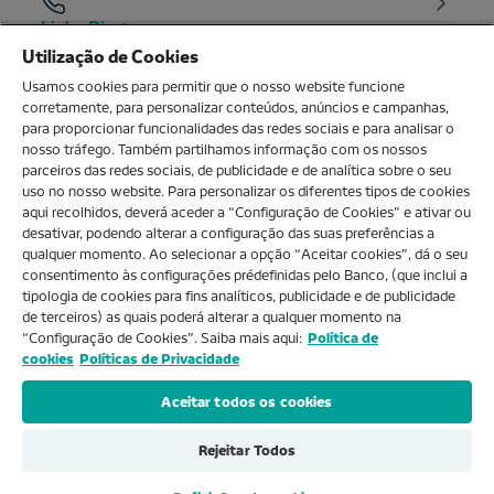
Linha Direta
Utilização de Cookies
Balcões
Usamos cookies para permitir que o nosso website funcione
corretamente, para personalizar conteúdos, anúncios e campanhas,
para proporcionar funcionalidades das redes sociais e para analisar o
nosso tráfego. Também partilhamos informação com os nossos
O MEU NOVOBANCO
parceiros das redes sociais, de publicidade e de analítica sobre o seu
uso no nosso website. Para personalizar os diferentes tipos de cookies
aqui recolhidos, deverá aceder a “Configuração de Cookies” e ativar ou
Sobre nós
desativar, podendo alterar a configuração das suas preferências a
qualquer momento. Ao selecionar a opção “Aceitar cookies”, dá o seu
consentimento às configurações prédefinidas pelo Banco, (que inclui a
Ajuda e FAQs
tipologia de cookies para fins analíticos, publicidade e de publicidade
de terceiros) as quais poderá alterar a qualquer momento na
“Configuração de Cookies”. Saiba mais aqui:
Política de
cookies
Políticas de Privacidade
Produtos e Serviços
Aceitar todos os cookies
Rejeitar Todos
2024 NOVO BANCO, SA