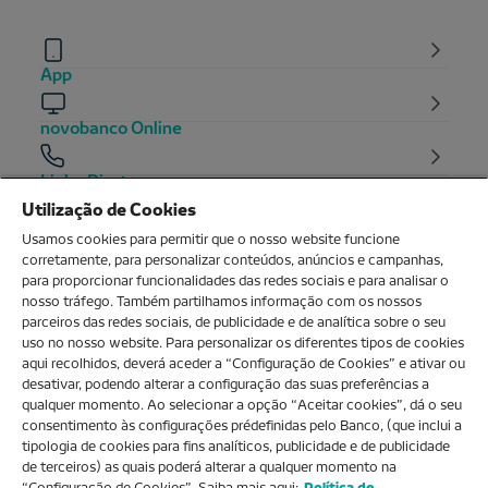
App
novobanco Online
Linha Direta
Utilização de Cookies
Balcões
Usamos cookies para permitir que o nosso website funcione
corretamente, para personalizar conteúdos, anúncios e campanhas,
para proporcionar funcionalidades das redes sociais e para analisar o
nosso tráfego. Também partilhamos informação com os nossos
O MEU NOVOBANCO
parceiros das redes sociais, de publicidade e de analítica sobre o seu
uso no nosso website. Para personalizar os diferentes tipos de cookies
aqui recolhidos, deverá aceder a “Configuração de Cookies” e ativar ou
Sobre nós
desativar, podendo alterar a configuração das suas preferências a
qualquer momento. Ao selecionar a opção “Aceitar cookies”, dá o seu
consentimento às configurações prédefinidas pelo Banco, (que inclui a
Ajuda e FAQs
tipologia de cookies para fins analíticos, publicidade e de publicidade
de terceiros) as quais poderá alterar a qualquer momento na
“Configuração de Cookies”. Saiba mais aqui:
Política de