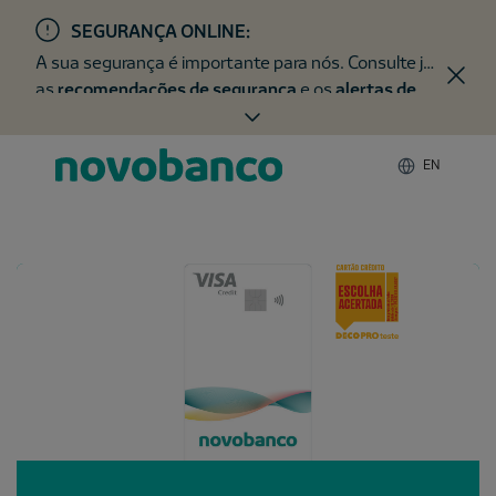
SEGURANÇA ONLINE:
A sua segurança é importante para nós. Consulte já
as
recomendações de segurança
e os
alertas de
fraude
.
EN