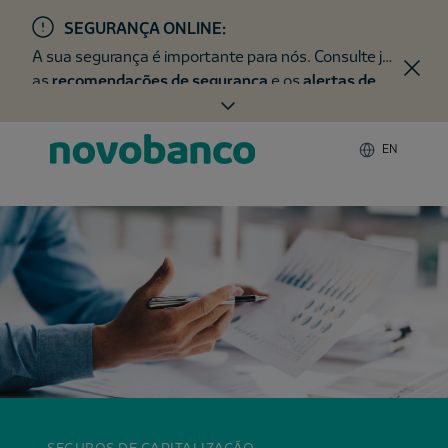
SEGURANÇA ONLINE:
A sua segurança é importante para nós. Consulte já
as
recomendações de segurança
e os
alertas de
fraude
.
EN
SEGUROS DE CAPITALIZAÇÃO