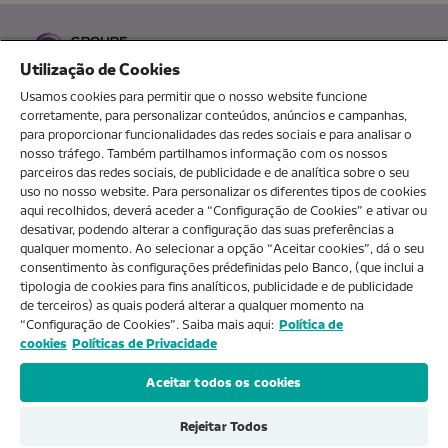
Utilização de Cookies
Usamos cookies para permitir que o nosso website funcione
corretamente, para personalizar conteúdos, anúncios e campanhas,
para proporcionar funcionalidades das redes sociais e para analisar o
O MEU NOVOBANCO
nosso tráfego. Também partilhamos informação com os nossos
parceiros das redes sociais, de publicidade e de analítica sobre o seu
uso no nosso website. Para personalizar os diferentes tipos de cookies
aqui recolhidos, deverá aceder a “Configuração de Cookies” e ativar ou
Sobre nós
desativar, podendo alterar a configuração das suas preferências a
qualquer momento. Ao selecionar a opção “Aceitar cookies”, dá o seu
consentimento às configurações prédefinidas pelo Banco, (que inclui a
Ajuda e FAQs
tipologia de cookies para fins analíticos, publicidade e de publicidade
de terceiros) as quais poderá alterar a qualquer momento na
“Configuração de Cookies”. Saiba mais aqui:
Política de
cookies
Políticas de Privacidade
Produtos e Serviços
Aceitar todos os cookies
Rejeitar Todos