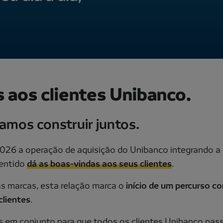
 aos clientes Unibanco.
amos construir juntos.
026 a operação de aquisição do Unibanco integrando a s
sentido
dá as boas‑vindas aos seus clientes
.
as marcas, esta relação marca o
início de um percurso c
clientes
.
em conjunto para que todos os clientes Unibanco passe