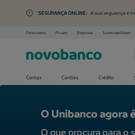
SEGURANÇA ONLINE:
A sua segurança é im
Particulares
Private
Empresas
Sustentabilidade
Contas
Cartões
Crédito
O Unibanco agora 
O que procura para o s