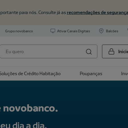
portante para nós. Consulte já as
recomendações de seguranç
Grupo novobanco
Ativar Canais Digitais
Balcões
Inic
Soluções de Crédito Habitação
Poupanças
In
é novobanco.
eu dia a dia,