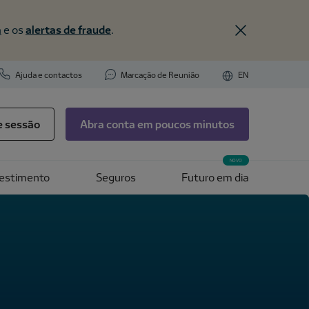
a
e os
alertas de fraude
.
Ajuda e contactos
Marcação de Reunião
EN
ie sessão
Abra conta em poucos minutos
NOVO
vestimento
Seguros
Futuro em dia