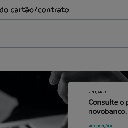
o cartão/contrato
PREÇÁRIO
Consulte o 
novobanco.
Ver preçário