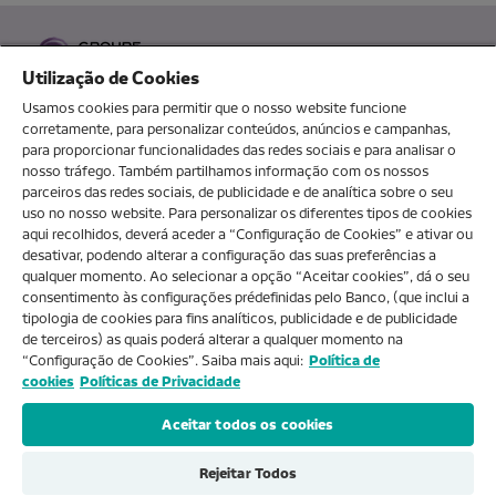
Utilização de Cookies
Usamos cookies para permitir que o nosso website funcione
corretamente, para personalizar conteúdos, anúncios e campanhas,
para proporcionar funcionalidades das redes sociais e para analisar o
O MEU NOVOBANCO
nosso tráfego. Também partilhamos informação com os nossos
parceiros das redes sociais, de publicidade e de analítica sobre o seu
uso no nosso website. Para personalizar os diferentes tipos de cookies
aqui recolhidos, deverá aceder a “Configuração de Cookies” e ativar ou
Sobre nós
desativar, podendo alterar a configuração das suas preferências a
qualquer momento. Ao selecionar a opção “Aceitar cookies”, dá o seu
consentimento às configurações prédefinidas pelo Banco, (que inclui a
Ajuda e FAQs
tipologia de cookies para fins analíticos, publicidade e de publicidade
de terceiros) as quais poderá alterar a qualquer momento na
“Configuração de Cookies”. Saiba mais aqui:
Política de
cookies
Políticas de Privacidade
Produtos e Serviços
Aceitar todos os cookies
Rejeitar Todos