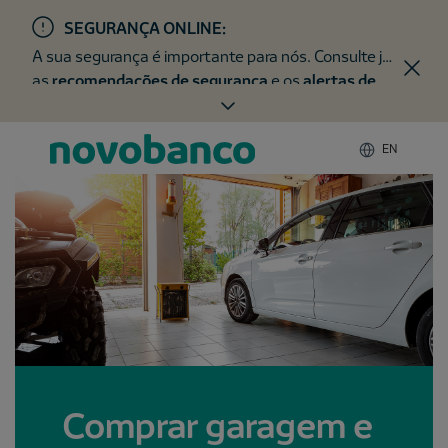
SEGURANÇA ONLINE:
A sua segurança é importante para nós. Consulte já
as
recomendações de segurança
e os
alertas de
fraude
.
EN
Comprar garagem e